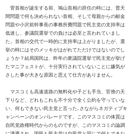
菅首相が誕生する前、鳩山首相の辞任の時には、普天
間問題で何も決められない首相、そして母親からの献金
問題や小沢前幹事長の事務所費問題で民主党の支持率は
低迷し、参議院選挙での負けは必至と言われていまし
た。首相の交代で一時的に支持率は上がりましたが、選
挙の時にはそのメッキがはがれてただけではないのでし
ょうか？結局国民は、昨年の衆議院選挙で民主党が挙げ
たマニフェストが、十分実行されていないことに嫌気が
さした事が大きな原因と思えて仕方がありません。
マスコミも高速道路の無料化や子ども手当、官僚の天
下りなど、どれもこれも不十分で全く公約を守っていな
い、何もできない民主党と言った､さながらネガティブキ
ャンペーンのオンパレードです。このマスコミの体質は
自民党政権時代からのものですが、このマスコミの論調
に誘導され、国民も民主党は自民党と同じで何もできな