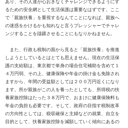
あり、その人達が心おきなくチャレンジできるようにす
るための安全網として生活保護は重要なはずです。ここ
で「親族扶養」を重視するなんてことになれば、親族へ
の迷惑をかけるかも知れなと言うプレッシャーでチャレ
ンジすることを躊躇させることにもなりかねません。
また、行政も税制の面から見ると「親族扶養」を推進
しようとしているとはとても思えません。現在の生活保
護の支給額は、東京都で単身の場合住宅補助を含めて１
４万円弱、その上、健康保険や年金の掛け金も免除され
ますから、年間の受益額としては２００万円近くになり
ます。所が親族がこの人を養ったとしても、所得税の扶
養家族控除はたった３８万円で、おまけに健康保険料も
年金の負担も必要です。そして、政府の目指す税制改革
の方向性としては、税収確保と主婦などの就業、自立を
目的として、扶養家族控除を減額していく傾向にあるの