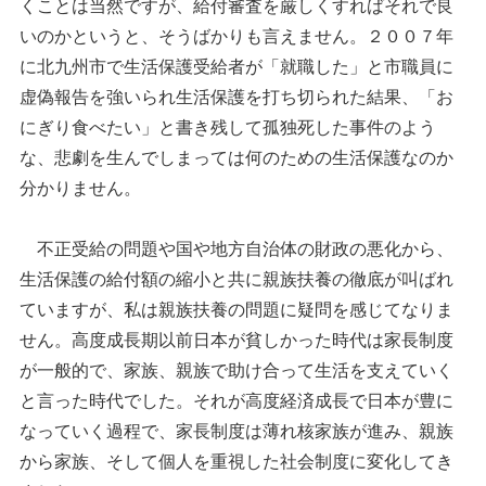
くことは当然ですが、給付審査を厳しくすればそれで良
いのかというと、そうばかりも言えません。２００７年
に北九州市で生活保護受給者が「就職した」と市職員に
虚偽報告を強いられ生活保護を打ち切られた結果、「お
にぎり食べたい」と書き残して孤独死した事件のよう
な、悲劇を生んでしまっては何のための生活保護なのか
分かりません。
不正受給の問題や国や地方自治体の財政の悪化から、
生活保護の給付額の縮小と共に親族扶養の徹底が叫ばれ
ていますが、私は親族扶養の問題に疑問を感じてなりま
せん。高度成長期以前日本が貧しかった時代は家長制度
が一般的で、家族、親族で助け合って生活を支えていく
と言った時代でした。それが高度経済成長で日本が豊に
なっていく過程で、家長制度は薄れ核家族が進み、親族
から家族、そして個人を重視した社会制度に変化してき