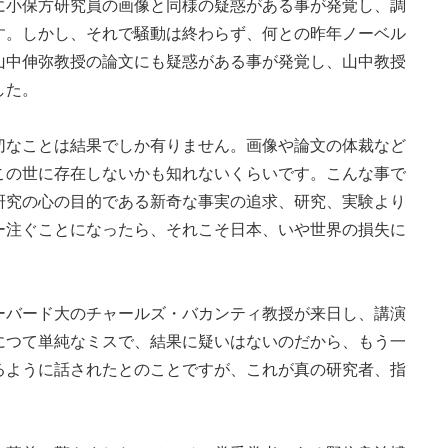
に小保方研究員の画像と同様の疑惑がある事が発覚し、調
す。しかし、それで騒動は終わらず、何との昨年ノーベル
山中伸弥教授の論文にも疑惑がある事が発覚し、山中教授
した。
なことは結果でしか有りません。画像や論文の体裁など
この世に存在しないかも知れないくらいです。こんな事で
研究の心の目的である新奇な事実の追求、研究、実験より
ー注ぐことになったら、それこそ日本、いや世界の損失に
バード大のチャールズ・バカンティ教授が来日し、講演
につて単純なミスで、結果に疑いはないのだから、もう一
るように話されたとのことですが、これが真の研究者、指