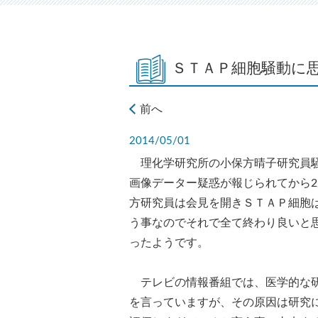
ＳＴＡＰ細胞騒動に
前へ
2014/05/01
理化学研究所の小保方晴子研究員騒
画像データー疑惑が報じられてから
方研究員は会見を開きＳＴＡＰ細胞
う事なのでそれで全て終わり良いと
ったようです。
テレビの情報番組では、医学的な研
を言っていますが、その原因は研究