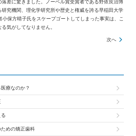
落差に驚きました。ノーベル賞受賞者である野依良治博
る研究機関、理化学研究所や歴史と権威を誇る早稲田大学
究者小保方晴子氏をスケープゴートしてしまった事実は、こ
なる気がしてなりません。
次へ
る医療なのか？
正
える
のための矯正歯科