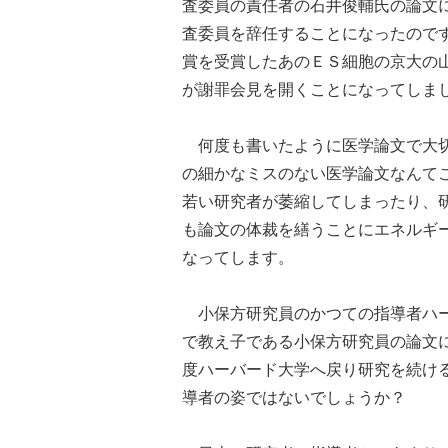
査委員の責任者の石井俊輔氏の論文
査委員を辞任することになったので
賞を受賞したあのＥＳ細胞の京大の
が謝罪会見を開くことになってしま
何度も書いたように医学論文で大切
の細かなミスのない医学論文なんて
若い研究者が萎縮してしまったり、
も論文の体裁を繕うことにエネルギ
なってします。
小保方研究員のかつての指導者ハー
で教え子である小保方研究員の論文
度ハーバード大学へ戻り研究を続け
導者の姿ではないでしょうか？