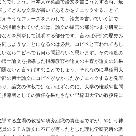
ことでしょう。日本人が英語で論文を書こうとする時、最
探してどんな文章が書いてあるかをチェックすることで
使えそうなフレーズをまねして、論文を書いていく訳で
ペが指摘されていたのは、論文の緒言の部分つまり研究に
告などを列挙して説明する部分です。言わば研究の歴史み
も同じようなことになるのは必然、コピペと言われてもし
ないならコピペでも何ら問題ないと思います。その程度の
の博士論文を指導した指導教官や論文の主査が論文の結果
問題ないと言えばすむことでしょう。それなのに早稲田大
学部の博士論文にコピペがなかったかチェックすると発表
あり、論文の体裁ではないはずなのに、大学の権威や世間
て指導者としての責任を果たさない早稲田大学の教授達に
導する立場の教授や研究組織の責任者ですが、やはり神
究員のＳＴＡ論文に不正が有ったとした理化学研究所の調