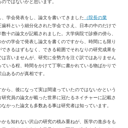
るのではないかと思います。
、学会発表をし、論文を書いてきました
（院長の業
正歯科という細分化された学会でさえ、日本の中のだけで
年数十の論文が記載されました。大学病院で診療の傍ら、
つかの学会で発表し論文を書くのですから、時間にも限り
ができるはずもなく、できる範囲でそれなりの研究成果を
では言いませんが、研究に全勢力を注ぐ訳ではありません
っている程、時間をかけて丁寧に書かれている物ばかりで
沢山あるのが真相です。
から、後になって実は間違っていたのではないかという
方研究員の論文が載った世界に冠たるネイチャーに記載さ
のなかった論文も多数ある事は研究者は知っています。
かも知れない沢山の研究の積み重ねが、医学の進歩をも