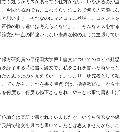
でも幾つかミスがあっても仕方がない、いやあるのが当
す。今回の騒動でも、これぐらいのことで何で大問題にな
ると思います。それなのにマスコミに登場し、コメントを
「画像の取り違いは考えられない」、「そんなミスをする
学論文が一点の間違いもない崇高な物のように主張してい
保方研究員の早稲田大学博士論文についてのコピペ疑惑
程を終了する時に書く論文で、私をこれを書いた時やっと
れたと思ったのを覚えています。つまり、研究者として独
す。ですから、これを書く時点では、指導教官に一から十
きを何度も、何度も修正させられ、やっとの事で書き上げ
位論文は英語で書かれていましたが、いくら優秀な小保
に英語で論文を幾つも書いていたとは思えませんから、こ