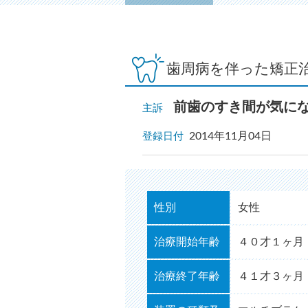
歯周病を伴った矯正
前歯のすき間が気に
主訴
2014年11月04日
登録日付
性別
女性
治療開始年齢
４０才１ヶ月
治療終了年齢
４１才３ヶ月