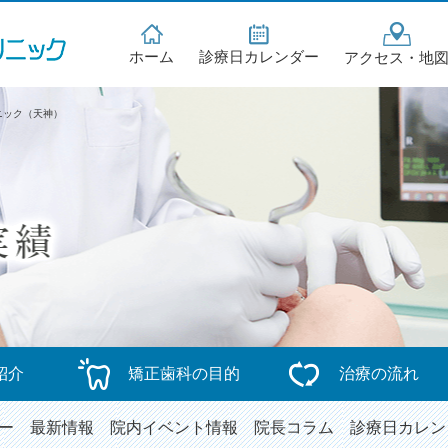
ホーム
診療日カレンダー
アクセス・地
ニック（天神）
紹介
矯正歯科の目的
治療の流れ
ー
最新情報
院内イベント情報
院長コラム
診療日カレン