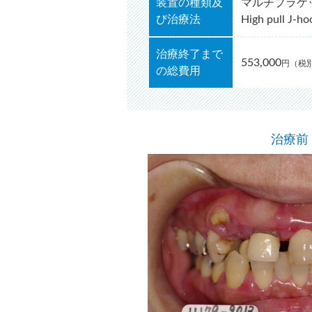
装置の種類及
マルチブラケ
び治療法
High pull J-h
治療終了まで
553,000
円（税別
の総費用
治療前