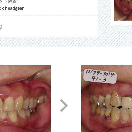
ット装置
ook headgear
)