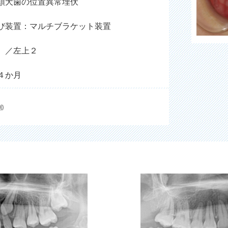
顎犬歯の位置異常埋伏
び装置：マルチブラケット装置
 ／左上２
４か月
)