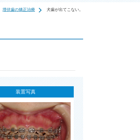
埋伏歯の矯正治療
犬歯が出てこない。
装置写真