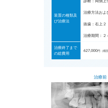
診断：両側上
治療方法およ
装置の種類及
び治療法
抜歯：右上２
治療期間：２
治療終了まで
627,000
円（税別
の総費用
治療前