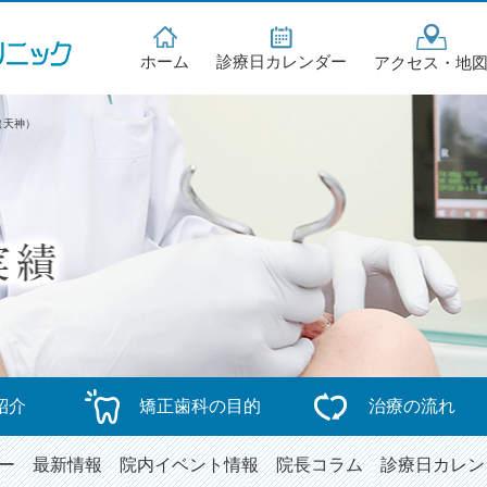
ホーム
診療日カレンダー
アクセス・地
（天神）
紹介
矯正歯科の目的
治療の流れ
ー
最新情報
院内イベント情報
院長コラム
診療日カレン