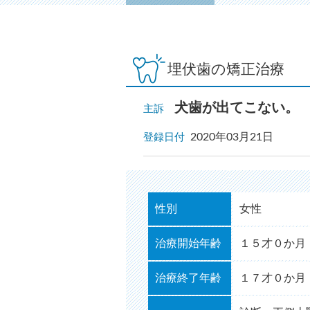
埋伏歯の矯正治療
犬歯が出てこない。
主訴
2020年03月21日
登録日付
性別
女性
治療開始年齢
１５才０か月
治療終了年齢
１７才０か月