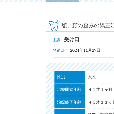
顎、顔の歪みの矯正
受け口
主訴
2024年11月29日
登録日付
性別
女性
治療開始年齢
４１才１ヶ月
治療終了年齢
４３才１１ヶ