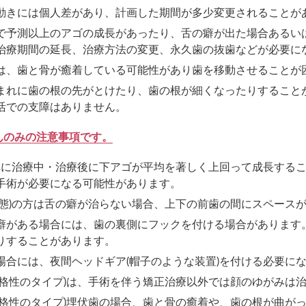
動きには個人差があり、計画した期間が多少変更されることが
で予測以上のアゴの成長があったり、舌の癖が出た場合あるいは
治療期間の延長、治療方法の変更、永久歯の抜歯などが必要に
は、歯と骨が癒着している可能性があり歯を移動させることが
まれに歯の根の先がとけたり、歯の根が細くなったりすること
活での支障はありません。
んのみの注意事項です。
まれに治療中・治療後に下アゴが平均を著しく上回って成長する
手術が必要になる可能性があります。
状態)の方は舌の癖が治らない場合、上下の前歯の間にスペース
癖がある場合には、歯の裏側にフックを付ける場合があります
りすることがあります。
場合には、夜間ヘッドギア(帽子のような装置)を付ける必要に
骨格性のタイプ)は、手術を伴う矯正治療以外では顔のゆがみは
骨格性のタイプ)埋伏歯の場合、歯と骨の癒着や、歯の根が曲が