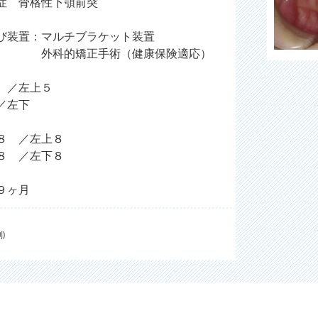
症 骨格性下顎前突
び装置：マルチブラケット装置
矯正手術（健康保険適応）
 ／左上５
左下
８ ／左上８
／左下８
９ヶ月
)