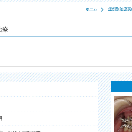
ホーム
症例別治療実
治療
月