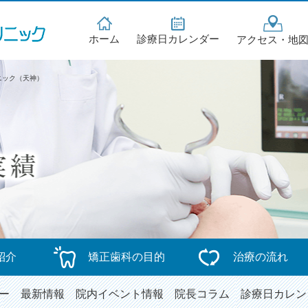
ホーム
診療日カレンダー
アクセス・地
ニック（天神）
紹介
矯正歯科の目的
治療の流れ
ー
最新情報
院内イベント情報
院長コラム
診療日カレン