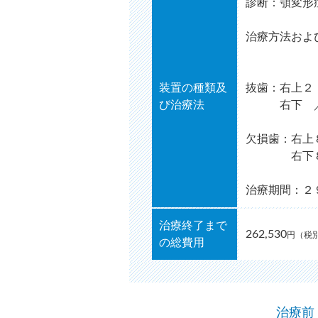
診断：顎変形
治療方法およ
外科的
装置の種類及
抜歯：右上２
び治療法
右下 ／
欠損歯：右上
右下８ 
治療期間：２
治療終了まで
262,530
円（税別
の総費用
治療前