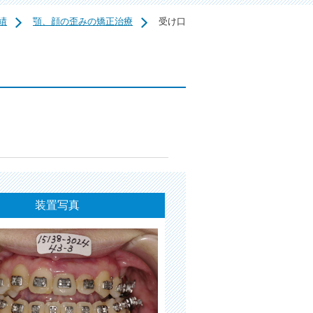
績
顎、顔の歪みの矯正治療
受け口
装置写真