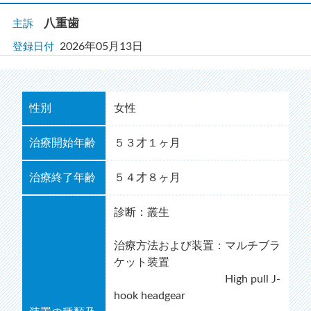
八重歯
主訴
2026年05月13日
登録日付
性別
女性
治療開始年齢
５３才１ヶ月
治療終了年齢
５４才８ヶ月
診断：叢生
治療方法および装置：マルチブラ
ケット装置
High pull J-
hook headgear