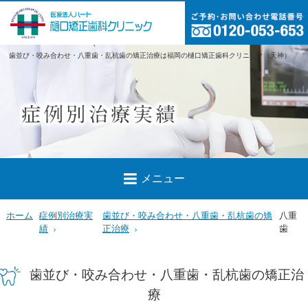
歯並び・咬み合わせ・八重歯・乱杭歯の矯正治療は福岡の樋口矯正歯科クリニック（天神）
メニュー
ホーム
症例別治療実
歯並び・咬み合わせ・八重歯・乱杭歯の矯
八重
績
正治療
歯
歯並び・咬み合わせ・八重歯・乱杭歯の矯正治
療