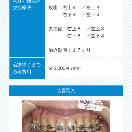
装置の種類及
び治療法
抜歯：右上４ ／左上３
右下４ ／左下４
欠損歯：右上８ ／左上８
右下８ ／左下８
治療期間：１７ヶ月
治療終了まで
642,000
円（税別)
の総費用
装置写真